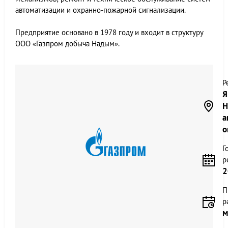
автоматизации и охранно-пожарной сигнализации.
Предприятие основано в 1978 году и входит в структуру
ООО «Газпром добыча Надым».
Р
Я
Н
а
о
Г
р
2
П
р
м