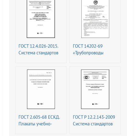
ГОСТ 12.4.026-2015.
ГОСТ 14202-69
Система стандартов
«Трубопроводы
безопасности труда.
промышленных
Цвета сигнальные,
предприятий.
знаки безопасности и
Опознавательная
разметка сигнальная.
окраска,
Назначение и правила
предупреждающие
применения. Общие
знаки и
технические
маркировочные
требования и
щитки
характеристики.
ГОСТ 2.605-68 ЕСКД.
ГОСТ Р 12.2.143-2009
Методы испытаний
Плакаты учебно-
Система стандартов
технические. Общие
безопасности труда