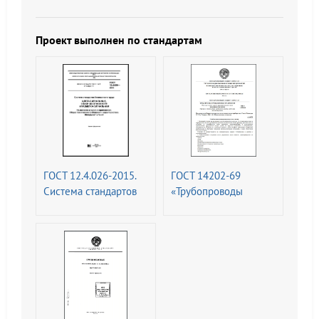
технические
(ССБТ). Системы
требования (с
фотолюминесцентные
Изменениями N 1, 2)
эвакуационные.
Проект выполнен по стандартам
Требования и методы
контроля (с
Изменением N 1)
ГОСТ 12.4.026-2015.
ГОСТ 14202-69
Система стандартов
«Трубопроводы
безопасности труда.
промышленных
Цвета сигнальные,
предприятий.
знаки безопасности и
Опознавательная
разметка сигнальная.
окраска,
Назначение и правила
предупреждающие
применения. Общие
знаки и
технические
маркировочные
требования и
щитки