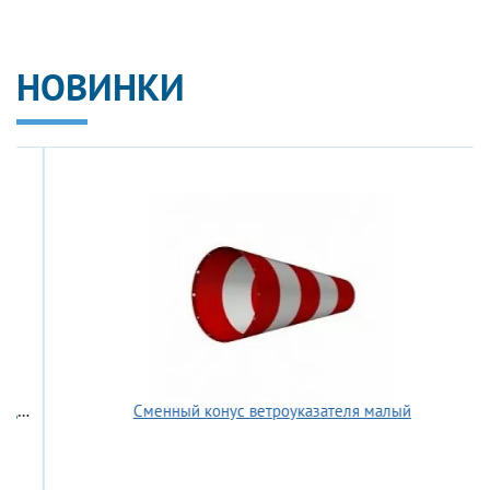
НОВИНКИ
ств ГАСЛОК BZS
Сменный конус ветроуказателя малый