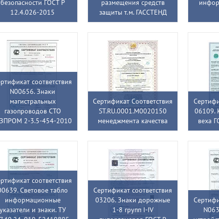
безопасности ГОСТ Р
размещения средств
инфор
12.4.026-2015
защиты т.м. ГАССТЕНД
ртификат соответствия
N00656. Знаки
магистральных
Сертификат Соответствия
Сертифи
газопроводов СТО
ST.RU.0001.M0020150
06109. 
АЗПРОМ 2-3.5-454-2010
менеджмента качества
веха Г
ртификат соответствия
00639. Световое табло
Сертификат соответствия
информационные
03206. Знаки дорожные
Сертифи
указатели и знаки. ТУ
1-8 групп I-IV
N063