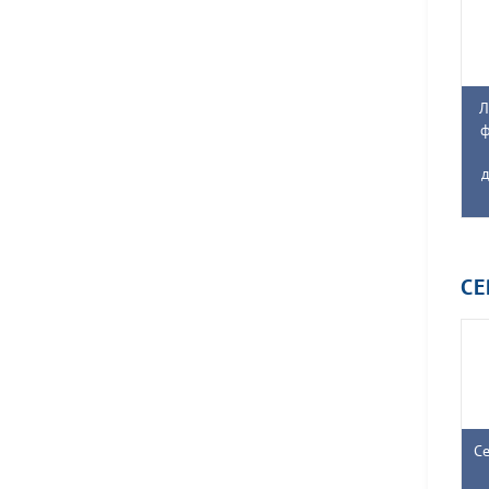
Л
ф
д
С
Се