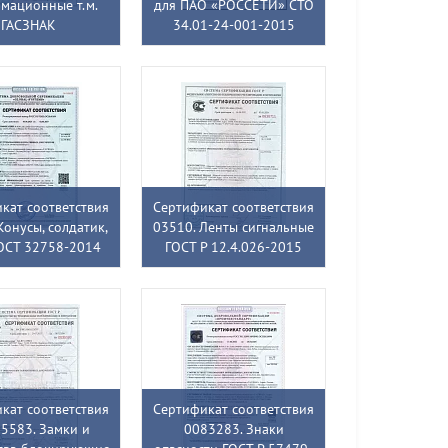
мационные т.м.
для ПАО «РОССЕТИ» СТО
ГАСЗНАК
34.01-24-001-2015
кат соответствия
Сертификат соответствия
Конусы, солдатик,
03510. Ленты сигнальные
ОСТ 32758-2014
ГОСТ Р 12.4.026-2015
кат соответствия
Сертификат соответствия
5583. Замки и
0083283. Знаки