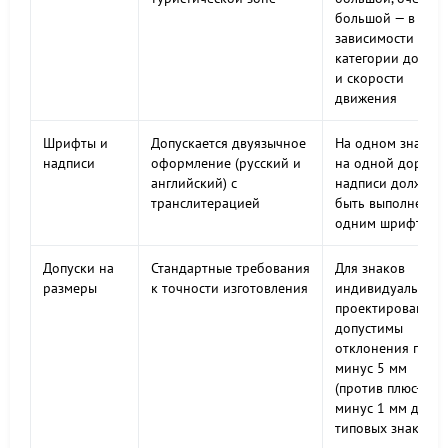
большой — в
зависимости от
категории дороги
и скорости
движения
Шрифты и
Допускается двуязычное
На одном знаке и
надписи
оформление (русский и
на одной дороге
английский) с
надписи должны
транслитерацией
быть выполнены
одним шрифтом
Допуски на
Стандартные требования
Для знаков
размеры
к точности изготовления
индивидуального
проектирования
допустимы
отклонения плюс-
минус 5 мм
(против плюс-
минус 1 мм для
типовых знаков)