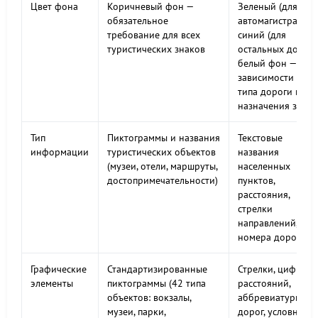
Цвет фона
Коричневый фон —
Зеленый (для
обязательное
автомагистралей),
требование для всех
синий (для
туристических знаков
остальных дорог),
белый фон — в
зависимости от
типа дороги и
назначения знака
Тип
Пиктограммы и названия
Текстовые
информации
туристических объектов
названия
(музеи, отели, маршруты,
населенных
достопримечательности)
пунктов,
расстояния,
стрелки
направлений,
номера дорог
Графические
Стандартизированные
Стрелки, цифры
элементы
пиктограммы (42 типа
расстояний,
объектов: вокзалы,
аббревиатуры
музеи, парки,
дорог, условные