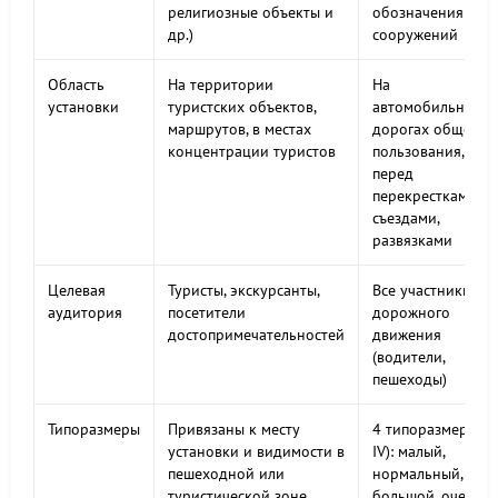
религиозные объекты и
обозначения
др.)
сооружений
Область
На территории
На
установки
туристских объектов,
автомобильных
маршрутов, в местах
дорогах общего
концентрации туристов
пользования,
перед
перекрестками,
съездами,
развязками
Целевая
Туристы, экскурсанты,
Все участники
аудитория
посетители
дорожного
достопримечательностей
движения
(водители,
пешеходы)
Типоразмеры
Привязаны к месту
4 типоразмера (I
установки и видимости в
IV): малый,
пешеходной или
нормальный,
туристической зоне
большой, очень